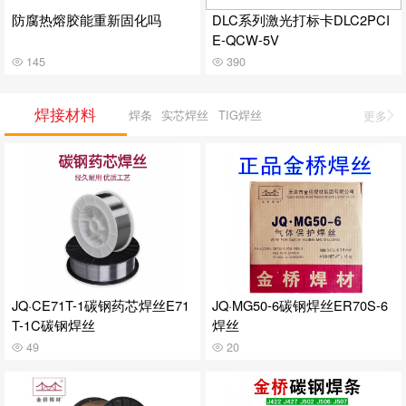
防腐热熔胶能重新固化吗
DLC系列激光打标卡DLC2PCI
E-QCW-5V
145
390
焊接材料
焊条
实芯焊丝
TIG焊丝
更多
JQ·CE71T-1碳钢药芯焊丝E71
JQ·MG50-6碳钢焊丝ER70S-6
T-1C碳钢焊丝
焊丝
49
20