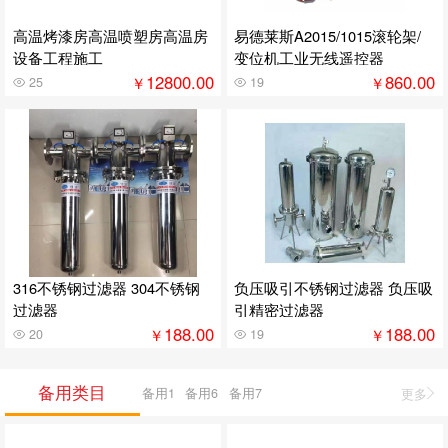
高温烤漆房高温喷塑房高温房
易德莱斯A2015/1015滚轮架/
设备工程施工
变位机工业无线遥控器
12800.00
860.00
￥
￥
25
19
316不锈钢过滤器 304不锈钢
负压吸引不锈钢过滤器 负压吸
过滤器
引精密过滤器
188.00
188.00
￥
￥
20
19
备用类目
备用1
备用6
备用7
更多