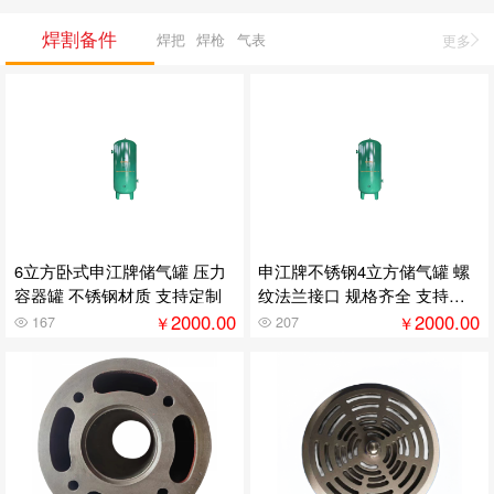
焊割备件
焊把
焊枪
气表
更多
6立方卧式申江牌储气罐 压力
申江牌不锈钢4立方储气罐 螺
容器罐 不锈钢材质 支持定制
纹法兰接口 规格齐全 支持定
制
2000.00
2000.00
￥
￥
167
207