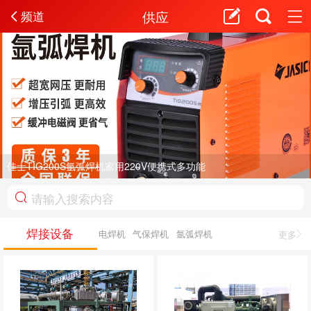
供应
频道
佳士TIG200S氩弧焊机家用220V便携式多功能
焊接设备
电焊机
气保焊机
氩弧焊机
更多