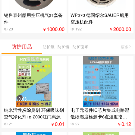
销售泰州船用空压机气缸套备
WP270 德国绍尔SAUER船用
件
空压机配件
1000.00
2000.00
￥
￥
23
192
防护用品
防护服
防护镜
防护面罩
更多
纳米活性炭除臭剂 环保吸味剂
电子元器件IC芯片集成电路湿
空气净化剂1g-2000江门惠源
敏纸湿度检测卡6点湿度指示
卡显示
0.01
0.12
￥
￥
21
27