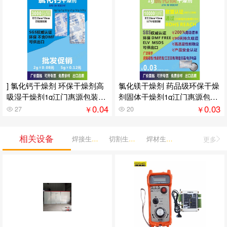
] 氯化钙干燥剂 环保干燥剂高
氯化镁干燥剂 药品级环保干燥
吸湿干燥剂1g江门惠源包装供
剂固体干燥剂1g江门惠源包装
应
供应
0.04
0.03
￥
￥
27
20
相关设备
焊接生产机械
切割生产机械
焊材生产机械
更多