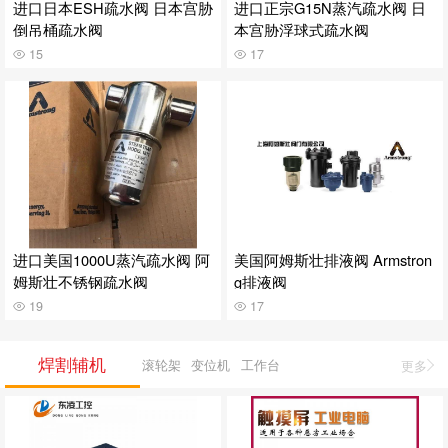
进口日本ESH疏水阀 日本宫胁
进口正宗G15N蒸汽疏水阀 日
倒吊桶疏水阀
本宫胁浮球式疏水阀
15
17
进口美国1000U蒸汽疏水阀 阿
美国阿姆斯壮排液阀 Armstron
姆斯壮不锈钢疏水阀
g排液阀
19
17
焊割辅机
滚轮架
变位机
工作台
更多