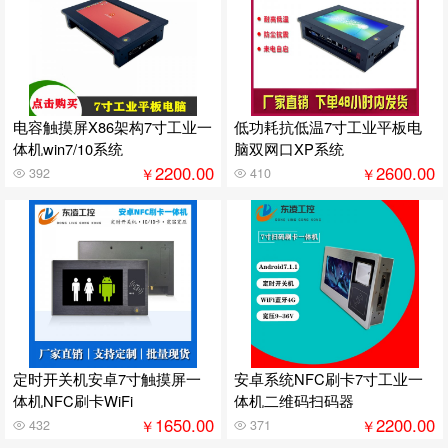
电容触摸屏X86架构7寸工业一
低功耗抗低温7寸工业平板电
体机win7/10系统
脑双网口XP系统
2200.00
2600.00
￥
￥
392
410
定时开关机安卓7寸触摸屏一
安卓系统NFC刷卡7寸工业一
体机NFC刷卡WiFi
体机二维码扫码器
1650.00
2200.00
￥
￥
432
371