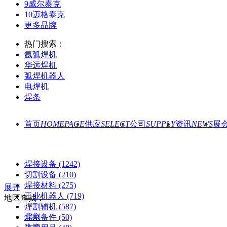
9
威尔泰克
10
迈格泰克
更多品牌
热门搜索：
氩弧焊机
华远焊机
弧焊机器人
电焊机
焊条
首页
HOMEPAGE
供应
SELECT
公司
SUPPLY
资讯
NEWS
展
焊接设备
(1242)
切割设备
(210)
焊接材料
(275)
展开
工业机器人
(719)
地区查找：
焊割辅机
(587)
北京
焊割备件
(50)