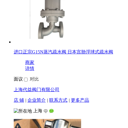
进口正宗G15N蒸汽疏水阀 日本宫胁浮球式疏水阀
商家
详情
面议
对比
上海代益阀门有限公司
店 铺
|
企业简介
|
联系方式
|
更多产品
上海