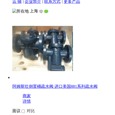
店 铺
|
企业简介
|
联系方式
|
更多产品
上海
阿姆斯壮倒置桶疏水阀 进口美国881系列疏水阀
商家
详情
面议
对比