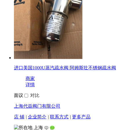
进口美国1000U蒸汽疏水阀 阿姆斯壮不锈钢疏水阀
商家
详情
面议
对比
上海代益阀门有限公司
店 铺
|
企业简介
|
联系方式
|
更多产品
上海