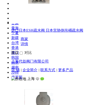
贵州
云南
西藏
陕西
甘肃
青海
进口日本ESH疏水阀 日本宫胁倒吊桶疏水阀
宁夏
新疆
商家
台湾
详情
香港
澳门
面议
对比
韩国
上海代益阀门有限公司
日本
越南
店 铺
|
企业简介
|
联系方式
|
更多产品
沙特
俄罗斯
上海