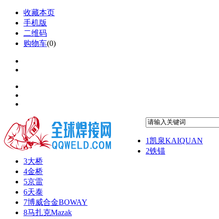
收藏本页
手机版
二维码
购物车
(
0
)
1
凯泉KAIQUAN
2
铁锚
3
大桥
4
金桥
5
京雷
6
天泰
7
博威合金BOWAY
8
马扎克Mazak