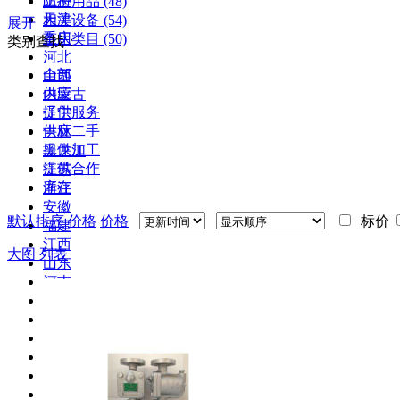
上海
防护用品
(48)
天津
相关设备
(54)
展开
重庆
备用类目
(50)
类别查找：
河北
全部
山西
供应
内蒙古
提供服务
辽宁
供应二手
吉林
提供加工
黑龙江
提供合作
江苏
库存
浙江
安徽
默认排序
价格
价格
标价
福建
江西
大图
列表
山东
河南
湖北
湖南
广东
广西
海南
四川